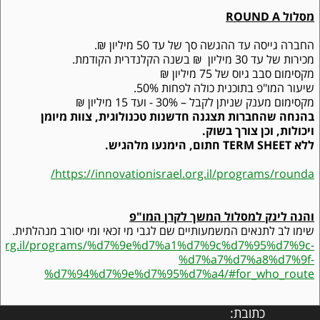
מסלול
ROUND A
החברה גייסה עד ההגשה סך של עד
50
מיליון ₪.
מכירות של עד 30 מיליון ₪ בשנה הקלנדרית הקודמת.
מקסימום סבב גיוס של 75 מיליון ₪
שיעור המו"פ בתוכנית כולה לפחות 50%.
מקסימום מענק שניתן לקבל – 30% - ועד 15 מיליון ₪
בהנחה שהחברות תצגנה חדשנות טכנולוגית, צוות מיומן
ויכולות, וכן צורך בשוק.
ללא TERM SHEET חתום, הימנעו מלהגיש.
/
https://innovationisrael.org.il/programs/rounda
והנה לינק למסלול המשך לקרן המו"פ
שימו לב לתנאים המשמעותיים שם לגבי מי זכאי ומי יסורב מנהלתית.
ael.org.il/programs/%d7%9e%d7%a1%d7%9c%d7%95%d7%9c-
%d7%a7%d7%a8%d7%9f-
%d7%94%d7%9e%d7%95%d7%a4/#for_who_route
כתובת: