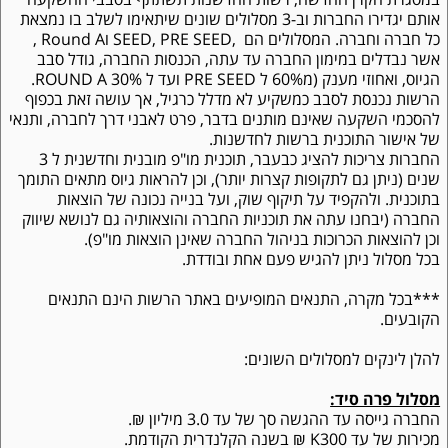
במסגרת הקרן החדשה, רשות החדשנות תשתתף בסבבי ההשקעה
אותם יגדירו החברות וב-3 מסלולים שונים שיתאימו לשלב בו נמצאת
כל חברה וחברה. המסלולים הם
SEED, PRE SEED,
ו
Round A
,
אשר נבדלים במימון החברה עד עתה, הכנסות החברה, גודל סבב
הגיוס, ואחוזי מענק (מ60% ל
PRE SEED
ועד ל 30%
ROUND A
.
הרשות נכנסת לסבב כמשקיע לא מדלל כרגיל, אך עושה זאת בכפוף
להסכמי השקעה שאינם מותנים בדבר, פרט לאבני דרך לחברה, ותנאי
של אישור התוכנית ברשות לחדשנות.
החברות צריכות להציג כבעבר, תוכנית מו"פ מובנית וחדשנית ל 3
שנים (ניתן גם לתקופות קצרות יותר), וכן להראות גיוס מתאים התומך
בתוכנית. ולהקפיד על תיקוף שוק, ועל בנייה נכונה של הוצאות
החברה (יבחנו עתה את תוכניות החברה והוצאותיה גם לנושא שיווק
וכן להוצאות הכרוכות בניהול החברה שאינן הוצאות מו"פ).
בכל מסלול ניתן להגיש פעם אחת ובודדת.
***בכל מקרה, התנאים המופיעים באתר הרשות הינם התנאים
הקובעים.
להלן לינקים למסלולים השונים:
מסלול פרה סיד:
החברה גייסה עד ההגשה סך של עד 3.0 מיליון ₪.
מכירות של עד 300
K
₪ בשנה הקלנדרית הקודמת.